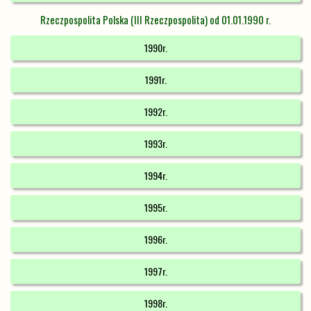
Rzeczpospolita Polska (III Rzeczpospolita) od 01.01.1990 r.
1990r.
1991r.
1992r.
1993r.
1994r.
1995r.
1996r.
1997r.
1998r.