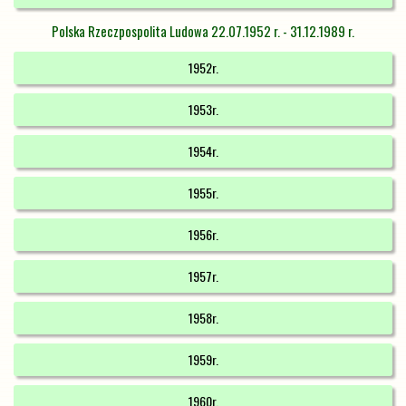
Polska Rzeczpospolita Ludowa 22.07.1952 r. - 31.12.1989 r.
1952r.
1953r.
1954r.
1955r.
1956r.
1957r.
1958r.
1959r.
1960r.