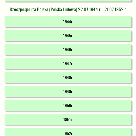
Rzeczpospolita Polska (Polska Ludowa) 22.07.1944 r. - 21.07.1952 r.
1944r.
1945r.
1946r.
1947r.
1948r.
1949r.
1950r.
1951r.
1952r.