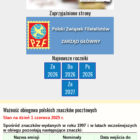
Zaprzyjaźnione strony
Najnowsze roczniki
Zn
Do
Ps
2026
2026
2026
Zn
2027
Ważność obiegowa polskich znaczków pocztowych
Stan na dzień 1 czerwca 2025 r.
Spośród znaczków wydanych w roku 1997 i w latach wcześnejszych
w obiegu pozostają następujące znaczki:
Nazwa emisji
Nominały
Data wejścia do