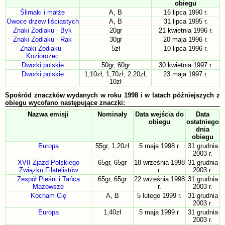
obiegu
Ślimaki i małże
A, B
16 lipca 1990 r.
Owoce drzew liściastych
A, B
31 lipca 1995 r.
Znaki Zodiaku - Byk
20gr
21 kwietnia 1996 r.
Znaki Zodiaku - Rak
30gr
20 maja 1996 r.
Znaki Zodiaku -
5zł
10 lipca 1996 r.
Koziorożec
Dworki polskie
50gr, 60gr
30 kwietnia 1997 r.
Dworki polskie
1,10zł, 1,70zł, 2,20zł,
23 maja 1997 r.
10zł
Spośród znaczków wydanych w roku 1998 i w latach późniejszych z
obiegu wycofano następujące znaczki:
Nazwa emisji
Nominały
Data wejścia do
Data
obiegu
ostatniego
dnia
obiegu
Europa
55gr, 1,20zł
5 maja 1998 r.
31 grudnia
2003 r.
XVII Zjazd Polskiego
65gr, 65gr
18 września 1998
31 grudnia
Związku Filatelistów
r.
2003 r.
Zespół Pieśni i Tańca
65gr, 65gr
22 września 1998
31 grudnia
Mazowsze
r.
2003 r.
Kocham Cię
A, B
5 lutego 1999 r.
31 grudnia
2003 r.
Europa
1,40zł
5 maja 1999 r.
31 grudnia
2003 r.