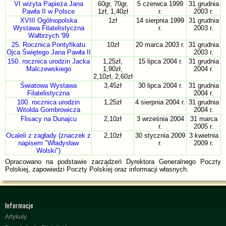
VI wizyta Papieża Jana
60gr, 70gr,
5 czerwca 1999
31 grudnia
Pawła II w Polsce
1zł, 1,40zł
r.
2003 r.
XVIII Ogólnopolska
1zł
14 sierpnia 1999
31 grudnia
Wystawa Filatelistyczna
r.
2003 r.
Wałbrzych '99
25. Rocznica Pontyfikatu
10zł
20 marca 2003 r.
31 grudnia
Ojca Świętego Jana Pawła II
2003 r.
150. rocznica urodzin Jacka
1,25zł,
15 lipca 2004 r.
31 grudnia
Malczewskiego
1,90zł,
2004 r.
2,10zł, 2,60zł
Światowa Wystawa
3,45zł
30 lipca 2004 r.
31 grudnia
Filatelistyczna
2004 r.
100. rocznica urodzin
1,25zł
4 sierpnia 2004 r.
31 grudnia
Witolda Gombrowicza
2004 r.
Flisacy na Dunajcu
2,10zł
3 września 2004
31 marca
r.
2005 r.
Ocaleli z zagłady (znaczek z
2,10zł
30 stycznia 2009
3 kwietnia
napisem "Władysław
r.
2009 r.
Wolski")
Opracowano na podstawie zarządzeń Dyrektora Generalnego Poczty
Polskiej, zapowiedzi Poczty Polskiej oraz informacji własnych.
Informacje
Artykuły