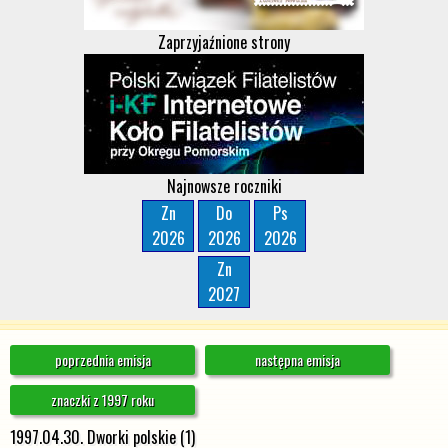
Zaprzyjaźnione strony
Najnowsze roczniki
Zn
Do
Ps
2026
2026
2026
Zn
2027
poprzednia emisja
następna emisja
znaczki z 1997 roku
1997.04.30. Dworki polskie (1)