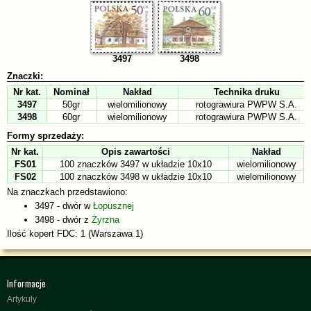
3497
3498
Znaczki:
Nr kat.
Nominał
Nakład
Technika druku
3497
50gr
wielomilionowy
rotograwiura PWPW S.A.
3498
60gr
wielomilionowy
rotograwiura PWPW S.A.
Formy sprzedaży:
Nr kat.
Opis zawartości
Nakład
FS01
100 znaczków 3497 w układzie 10x10
wielomilionowy
FS02
100 znaczków 3498 w układzie 10x10
wielomilionowy
Na znaczkach przedstawiono:
3497 - dwór w
Łopusznej
3498 - dwór z
Żyrzna
Ilość kopert FDC: 1 (Warszawa 1)
Informacje
Artykuły