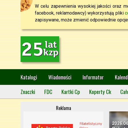
W celu zapewnienia wysokiej jakości oraz mo
facebook, reklamodawcy) wykorzystują pliki
c
zapisywane, może zmienić odpowiednie opcje 
Katalogi
Wiadomości
Informator
Kalend
Znaczki
FDC
Kartki Cp
Koperty Ck
Cał
Reklama