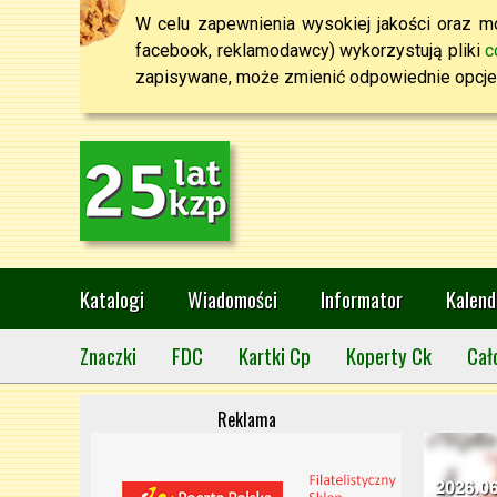
W celu zapewnienia wysokiej jakości oraz mo
facebook, reklamodawcy) wykorzystują pliki
c
zapisywane, może zmienić odpowiednie opcje 
Katalogi
Wiadomości
Informator
Kalend
Znaczki
FDC
Kartki Cp
Koperty Ck
Cał
Reklama