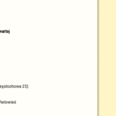
artej
zęstochowa 25).
Wielowieś