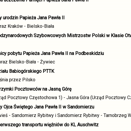
y urodzin Papieża Jana Pawła II
raz Kraków - Bielsko-Biała
dzynarodowych Szybowcowych Mistrzostw Polski w Klasie Otw
icy pobytu Papieża Jana Pawła II na Podbeskidziu
raz Bielsko-Biała - Żywiec
ziału Babiogórskiego PTTK
śnia przez Pilsko
lgrzymki Pocztowców na Jasną Górę
rząd Pocztowy Częstochowa 1) - Jasna Góra (Urząd Pocztowy C
ty Ojca Świętego Jana Pawła II w Sandomierzu
ieś - Sandomierz Rybitwy i Sandomierz Rybitwy - Tarnobrzeg 
 pierwszego transportu więźniów do KL Auschwitz