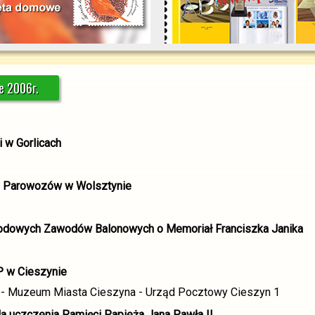
Przejdź do:
,
e 2006r.
i w Gorlicach
dy Parowozów w Wolsztynie
arodowych Zawodów Balonowych o Memoriał Franciszka Janika
P w Cieszynie
 - Muzeum Miasta Cieszyna - Urząd Pocztowy Cieszyn 1
 uczczenia Pamięci Papieża Jana Pawła II