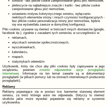
sondzie - bez plików cookie zarejestrowanie głosu jest niemożliwe,
plebiscycie na najładniejsze znaczki i kartki - bez plików cookie
zarejestrowanie głosu jest niemożliwe,
ustawianiu motywu kolorystycznego serwisu, wyłączaniu
niektórych elementów strony i innych czynności konfiguracyjnych -
bez plików cookie personalizacja strony jest niemożliwa, będzie
się ona wyświetlała zawsze w domyślnej konfiguracji.
Pliki cookies używane są również w treściach innych dostawców (google,
facebook itp.), zgodnie z zasadami tych serwisów, w szczególności w:
reklamach,
wtyczkach serwisów społecznościowych,
wyszukiwarkach,
kalendarzu,
mapach,
statystykach odwiedzin.
Użytkownik, który nie chce aby pliki cookies były zapisywane w jego
urządzeniu, powinien
zmienić odpowiednie opcje przeglądarki
internetowej
. Informacje na ten temat zawarte są w dokumentacji
przeglądarki (w plikach pomocy lub na stronach internetowych producenta
przeglądarki).
Reklamy
Reklamy pojawiające się w postaci tzw. bannerów stanowią element
serwisu, za treść którego autor nie odpowiada. Dotyczy to również
skutków jakie może wywołać pojawienie się reklamy w systemie
użytkownika.