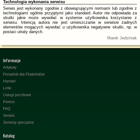
Technologia wykonania serwisu
Serwis jest wykonany zgodnie z obowiązującymi normami lub zgodnie z
technologiami ogólnie przyjętymi jako standard. Autor nie odpowiada za
skutki jakie może wywołać w systemie użytkownika korzystanie z
serwisu. Intencją autora nie jest umieszczanie w serwisie żadnych
elementów mogących wywołać u użytkownika negatywne skutki, np. w
postaci utraty danych.
Marek Jedziniak
Informacje
Artykuły
Poradnik dla Filatelistów
Handel
Linki
Usługi pocztowe
Pomoc
FAQ
Serwis
Serwisy specjalne
Katalog