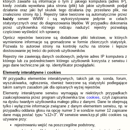
których zawarte są informacje o tym z jakiego komputera (adres IP),
kiedy została wywołana jaka strona (plik) lub jakie użytkownik podjął
działanie oraz jaki był skutek tego działania (np. przesłano plik, nie
znaleziono strony itp.). Rejestry takie tworzone są automatycznie przez
każdy
serwer WWW i są wykorzystywane jedynie w celach
statystycznych oraz do diagnozowania błędów. W przypadku dokonania
przez użytkownika różnego rodzaju nadużyć rejestry pozwalają
częściowo wyśledzić ich sprawcę.
Oprócz rejestrów tworzone są dodatkowe pliki tekstowe, w których
wymienione informacje są gromadzone w formie zbiorczych statystyk.
Pozwala to autorowi strony na kontrolę ruchu na stronie i lepsze
dostosowanie jej treści do potrzeb użytkowników.
Rejestry nie zawierają danych osobowych, jedynie adres IP komputera z
którego lub za pośrednictwem którego użytkownik korzysta z serwisu i
jego dane techniczne jak np. identyfikator przeglądarki.
Elementy interaktywne i cookies
W przypadku elementów interaktywnych, takich jak np. sonda, forum,
wyszukiwarka, ogłoszenia, również tworzone są statystyki podlegające
takim samym zasadom jak dla opisanych wyżej rejestrów.
Elementy interaktywne serwisu wymagają w niektórych przypadkach
zaakceptowania przez program użytkownika tzw.
cookies
, czyli zapisania
na dysku twardym użytkownika małego pliku z danymi. Dane te obejmują
tylko i wyłącznie informacje związane z danym elementem serwisu, np. w
przypadku oddania głosu na opcję numer 3 w sondzie numer 12 zapisane
dane mają postać typu "s12=3". W serwisie www.kzp.pl pliki cookies są
używane przy:
rejestrowaniu wejść na poszczególne podstrony,