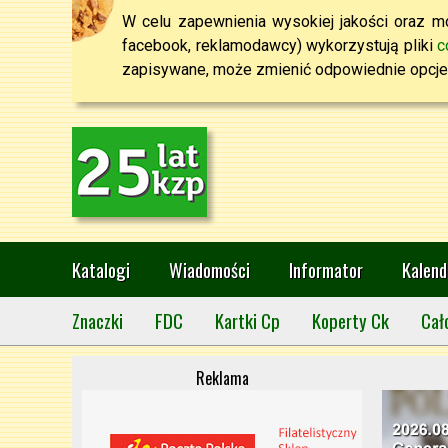
W celu zapewnienia wysokiej jakości oraz mo
facebook, reklamodawcy) wykorzystują pliki
c
zapisywane, może zmienić odpowiednie opcje 
Katalogi
Wiadomości
Informator
Kalend
Znaczki
FDC
Kartki Cp
Koperty Ck
Cał
Reklama