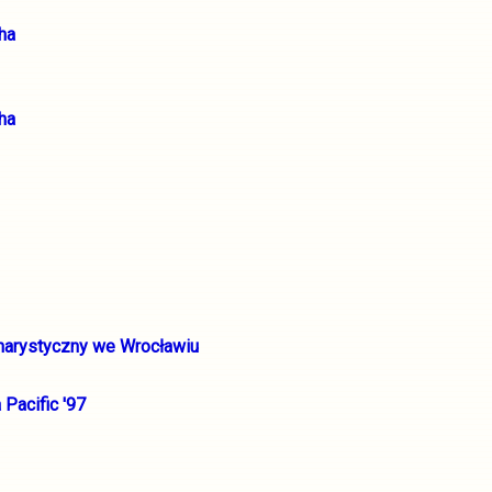
ha
ha
harystyczny we Wrocławiu
Pacific '97