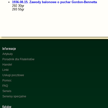
1936.08.15. Zawody balonowe o puchar Gordon-Bennetta
292 30gr
293 55gr
Informacje
Artykuły
Poradnik dla Filatelistów
Handel
Linki
Usługi pocztowe
Pomoc
FAQ
Serwis
Serwisy specjalne
Katalog