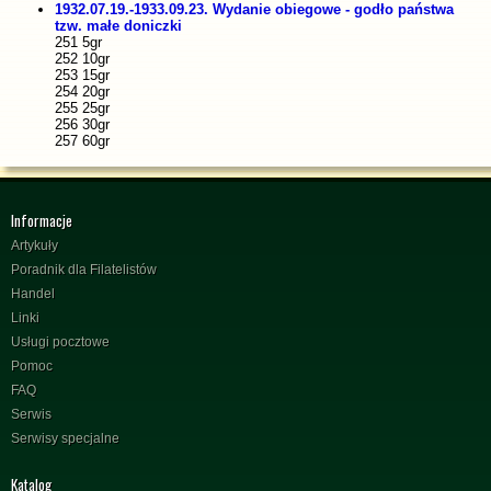
1932.07.19.-1933.09.23. Wydanie obiegowe - godło państwa
tzw. małe doniczki
251 5gr
252 10gr
253 15gr
254 20gr
255 25gr
256 30gr
257 60gr
Informacje
Artykuły
Poradnik dla Filatelistów
Handel
Linki
Usługi pocztowe
Pomoc
FAQ
Serwis
Serwisy specjalne
Katalog