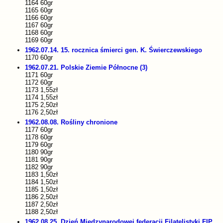
1164 60gr
1165 60gr
1166 60gr
1167 60gr
1168 60gr
1169 60gr
1962.07.14. 15. rocznica śmierci gen. K. Świerczewskiego
1170 60gr
1962.07.21. Polskie Ziemie Północne (3)
1171 60gr
1172 60gr
1173 1,55zł
1174 1,55zł
1175 2,50zł
1176 2,50zł
1962.08.08. Rośliny chronione
1177 60gr
1178 60gr
1179 60gr
1180 90gr
1181 90gr
1182 90gr
1183 1,50zł
1184 1,50zł
1185 1,50zł
1186 2,50zł
1187 2,50zł
1188 2,50zł
1962.08.25. Dzień Międzynarodowej federacji Filatelistyki FIP