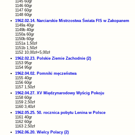
1145 60gr
1146 60gr
1147 60gr
1148 60gr
1962.02.14. Narciarskie Mistrzostwa Świata FIS w Zakopanem
1149a 40gr
1149b 40gr
1150a 60gr
1150b 60gr
1151a 1,50zł
1151b 1,50zł
1152 10,00zł+5,00zł
1962.02.23. Polskie Ziemie Zachodnie (2)
1153 95gr
1154 95gr
1962.04.02. Pomniki męczeństwa
1155 40gr
1156 60gr
1157 1,50zł
1962.04.27. XV Międzynarodowy Wyścig Pokoju
1158 60gr
1159 2,50zł
1160 3,40zł
1962.05.25. 50. rocznica pobytu Lenina w Polsce
1161 40gr
1162 60gr
1163 2,50zł
1962.06.20. Wielcy Polacy (2)