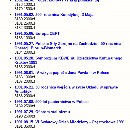
1991.04.30. Poczet królów i książąt polskich (6)
3178 1000zł
3179 1500zł
1991.05.02. 200. rocznica Konstytucji 3 Maja
3180 2000zł
3181 2500zł
3182 3000zł
1991.05.06. Europa CEPT
3183 1000zł
1991.05.27. Polskie Siły Zbrojne na Zachodzie - 50 rocznica
Operacji Piorun-Bismarck
3184 2000zł
1991.05.28. Sympozjum KBWE nt. Dziedzictwa Kulturalnego
Kraków 1991
3185 2000zł
1991.06.01. IV wizyta papieża Jana Pawła II w Polsce
3186 1000zł
3187 2000zł
1991.06.21. 30 rocznica wejścia w życie Układu w sprawie
Antarktyki
3188 2000zł
1991.07.08. 500 lat papiernictwa w Polsce
3189 2500zł
1991.07.29. Ofiarom stalinizmu
3190 2500zł
1991.08.15. VI Światowy Dzień Młodzieży - Częstochowa 1991
3191 3500zł