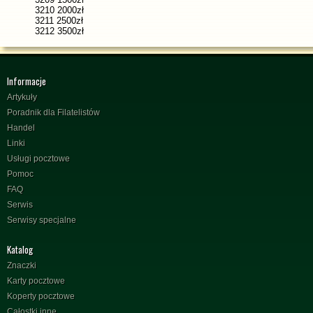
3210 2000zł
3211 2500zł
3212 3500zł
Informacje
Artykuły
Poradnik dla Filatelistów
Handel
Linki
Usługi pocztowe
Pomoc
FAQ
Serwis
Serwisy specjalne
Katalog
Znaczki
Karty pocztowe
Koperty pocztowe
Całostki inne