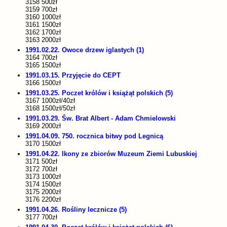
3158 500zł
3159 700zł
3160 1000zł
3161 1500zł
3162 1700zł
3163 2000zł
1991.02.22. Owoce drzew iglastych (1)
3164 700zł
3165 1500zł
1991.03.15. Przyjęcie do CEPT
3166 1500zł
1991.03.25. Poczet królów i książąt polskich (5)
3167 1000zł/40zł
3168 1500zł/50zł
1991.03.29. Św. Brat Albert - Adam Chmielowski
3169 2000zł
1991.04.09. 750. rocznica bitwy pod Legnicą
3170 1500zł
1991.04.22. Ikony ze zbiorów Muzeum Ziemi Lubuskiej
3171 500zł
3172 700zł
3173 1000zł
3174 1500zł
3175 2000zł
3176 2200zł
1991.04.26. Rośliny lecznicze (5)
3177 700zł