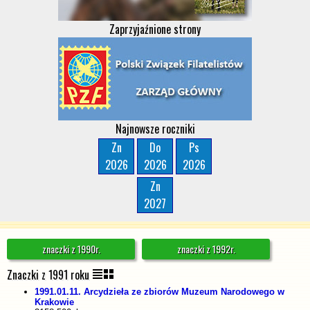
Zaprzyjaźnione strony
Najnowsze roczniki
Zn
Do
Ps
2026
2026
2026
Zn
2027
znaczki z 1990r.
znaczki z 1992r.
Znaczki z 1991 roku
1991.01.11. Arcydzieła ze zbiorów Muzeum Narodowego w
Krakowie