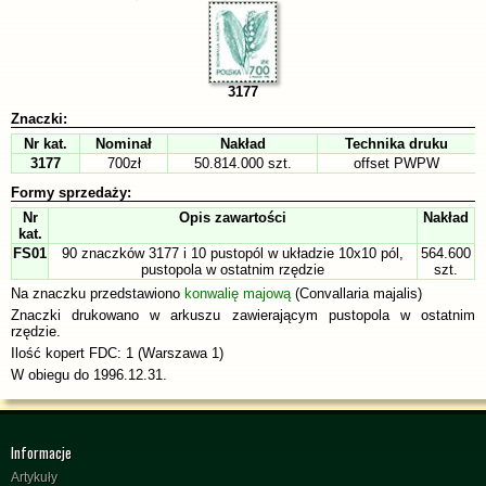
3177
Znaczki:
Nr kat.
Nominał
Nakład
Technika druku
3177
700zł
50.814.000 szt.
offset PWPW
Formy sprzedaży:
Nr
Opis zawartości
Nakład
kat.
FS01
90 znaczków 3177 i 10 pustopól w układzie 10x10 pól,
564.600
pustopola w ostatnim rzędzie
szt.
Na znaczku przedstawiono
konwalię majową
(Convallaria majalis)
Znaczki drukowano w arkuszu zawierającym pustopola w ostatnim
rzędzie.
Ilość kopert FDC: 1 (Warszawa 1)
W obiegu do 1996.12.31.
Informacje
Artykuły