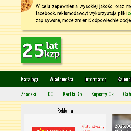
W celu zapewnienia wysokiej jakości oraz mo
facebook, reklamodawcy) wykorzystują pliki
c
zapisywane, może zmienić odpowiednie opcje 
Katalogi
Wiadomości
Informator
Kalend
Znaczki
FDC
Kartki Cp
Koperty Ck
Cał
Reklama