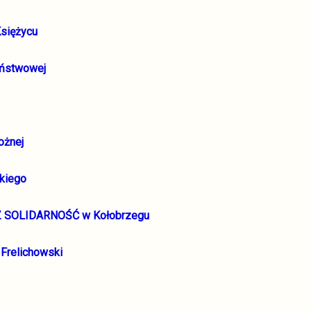
Księżycu
Państwowej
ożnej
skiego
SZZ SOLIDARNOŚĆ w Kołobrzegu
 Frelichowski