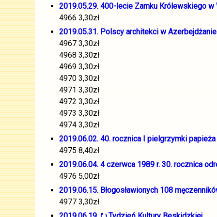
2019.05.29. 400-lecie Zamku Królewskiego w
4966 3,30zł
2019.05.31. Polscy architekci w Azerbejdżanie
4967 3,30zł
4968 3,30zł
4969 3,30zł
4970 3,30zł
4971 3,30zł
4972 3,30zł
4973 3,30zł
4974 3,30zł
2019.06.02. 40. rocznica I pielgrzymki papieża
4975 8,40zł
2019.06.04. 4 czerwca 1989 r. 30. rocznica o
4976 5,00zł
2019.06.15. Błogosławionych 108 męczennikó
4977 3,30zł
2019.06.19. ⭮ Tydzień Kultury Beskidzkiej