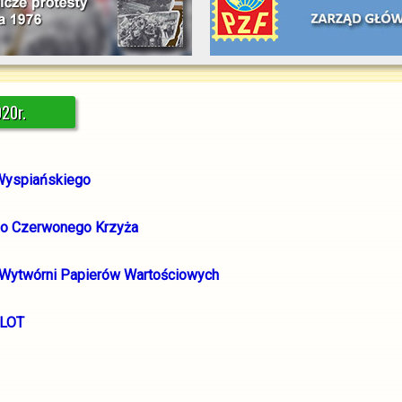
020r.
 Wyspiańskiego
ego Czerwonego Krzyża
j Wytwórni Papierów Wartościowych
 LOT