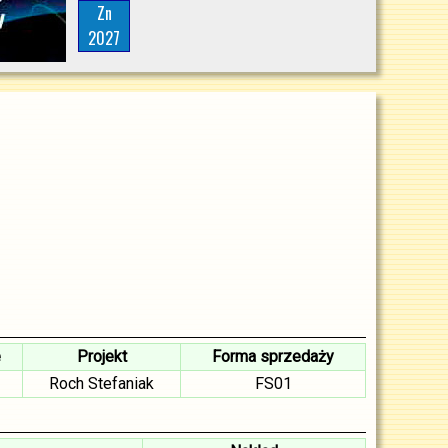
Zn
2027
e
Projekt
Forma sprzedaży
Roch Stefaniak
FS01