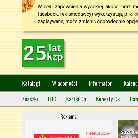
W celu zapewnienia wysokiej jakości oraz mo
facebook, reklamodawcy) wykorzystują pliki
c
zapisywane, może zmienić odpowiednie opcje 
Katalogi
Wiadomości
Informator
Kalend
Znaczki
FDC
Kartki Cp
Koperty Ck
Cał
Reklama