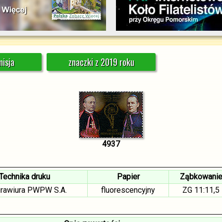
isja
znaczki z 2019 roku
4937
Technika druku
Papier
Ząbkowani
grawiura PWPW S.A.
fluorescencyjny
ZG 11:11,5