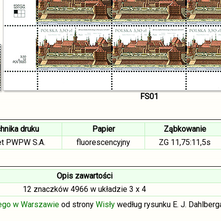
FS01
hnika druku
Papier
Ząbkowanie
et PWPW S.A.
fluorescencyjny
ZG 11,75:11,5s
Opis zawartości
12 znaczków 4966 w układzie 3 x 4
ego w Warszawie
od strony
Wisły
według rysunku E. J. Dahlberg