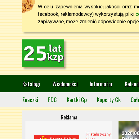
W celu zapewnienia wysokiej jakości oraz mo
facebook, reklamodawcy) wykorzystują pliki
c
zapisywane, może zmienić odpowiednie opcje 
Katalogi
Wiadomości
Informator
Kalend
Znaczki
FDC
Kartki Cp
Koperty Ck
Cał
Reklama