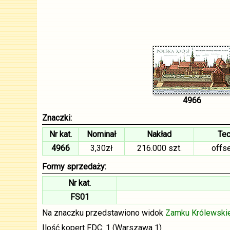
4966
Znaczki:
Nr kat.
Nominał
Nakład
Tec
4966
3,30zł
216.000 szt.
offs
Formy sprzedaży:
Nr kat.
FS01
Na znaczku przedstawiono widok
Zamku Królewski
Ilość kopert FDC: 1 (Warszawa 1)