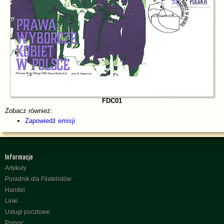
FDC01
Zobacz również:
Zapowiedź emisji
Informacje
Artykuły
Poradnik dla Filatelistów
Handel
Linki
Usługi pocztowe
Pomoc