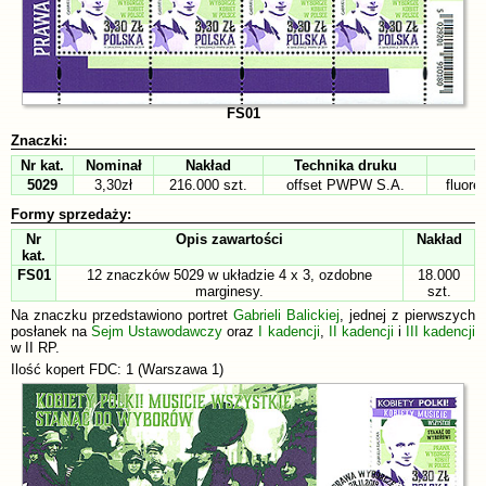
FS01
Znaczki:
Nr kat.
Nominał
Nakład
Technika druku
P
5029
3,30zł
216.000 szt.
offset PWPW S.A.
fluore
Formy sprzedaży:
Nr
Opis zawartości
Nakład
kat.
FS01
12 znaczków 5029 w układzie 4 x 3, ozdobne
18.000
marginesy.
szt.
Na znaczku przedstawiono portret
Gabrieli Balickiej
, jednej z pierwszych
posłanek na
Sejm Ustawodawczy
oraz
I kadencji
,
II kadencji
i
III kadencji
w II RP.
Ilość kopert FDC: 1 (Warszawa 1)