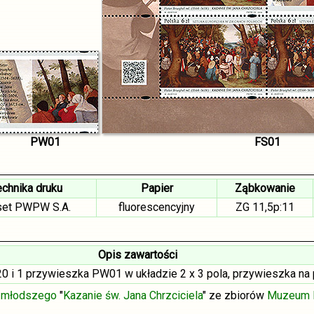
PW01
FS01
echnika druku
Papier
Ząbkowanie
set PWPW S.A.
fluorescencyjny
ZG 11,5p:11
Opis zawartości
 i 1 przywieszka PW01 w układzie 2 x 3 pola, przywieszka na p
a młodszego
"
Kazanie św. Jana Chrzciciela
" ze zbiorów
Muzeum 