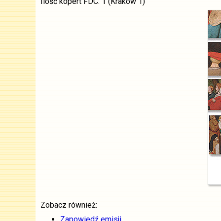
Ilość kopert FDC: 1 (Kraków 1)
Zobacz również:
Zapowiedź emisji