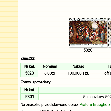
5020
Znaczki:
Nr kat.
Nominał
Nakład
T
5020
6,00zł
100.000 szt.
off
Formy sprzedaży:
Nr kat.
FS01
5 znaczków 5020
Na znaczku przedstawiono obraz
Pietera Brueghel