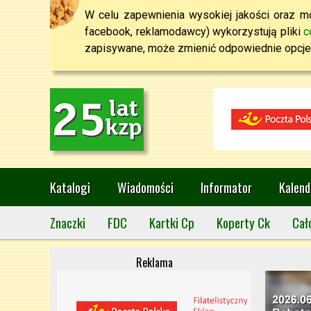
W celu zapewnienia wysokiej jakości oraz mo
facebook, reklamodawcy) wykorzystują pliki
c
zapisywane, może zmienić odpowiednie opcje 
Katalogi
Wiadomości
Informator
Kalend
Znaczki
FDC
Kartki Cp
Koperty Ck
Cał
Reklama