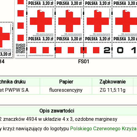
34
FS01
chnika druku
Papier
Ząbkowanie
et PWPW S.A.
fluorescencyjny
ZG 11,5:11g
Opis zawartości
2 znaczków 4934 w układzie 4 x 3, ozdobne marginesy
 krzyż nawiązujący do logotypu
Polskiego Czerwonego Krzyża