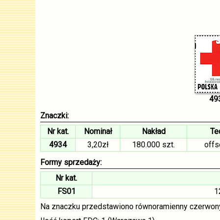
49
Znaczki:
Nr kat.
Nominał
Nakład
Te
4934
3,20zł
180.000 szt.
offs
Formy sprzedaży:
Nr kat.
FS01
1
Na znaczku przedstawiono równoramienny czerwony