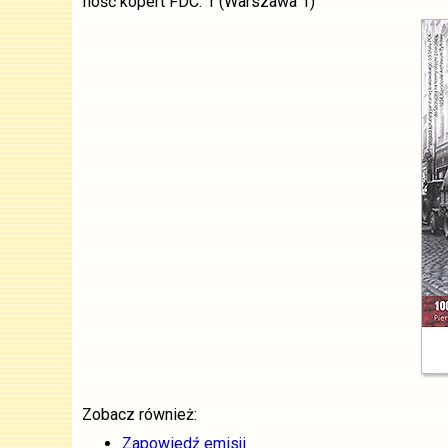
Ilość kopert FDC: 1 (Warszawa 1)
Zobacz również:
Zapowiedź emisji