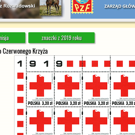
isja
znaczki z 2019 roku
go Czerwonego Krzyża