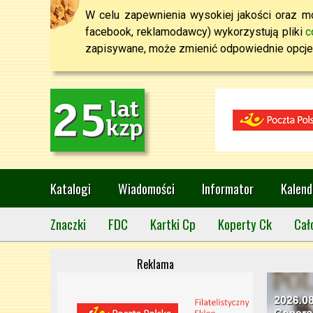
W celu zapewnienia wysokiej jakości oraz mo
facebook, reklamodawcy) wykorzystują pliki
c
zapisywane, może zmienić odpowiednie opcje 
Katalogi
Wiadomości
Informator
Kalend
Znaczki
FDC
Kartki Cp
Koperty Ck
Cał
Reklama