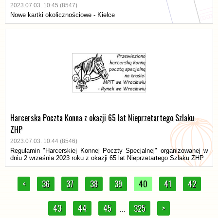
2023.07.03. 10:45 (8547)
Nowe kartki okolicznościowe - Kielce
Harcerska Poczta Konna z okazji 65 lat Nieprzetartego Szlaku
ZHP
2023.07.03. 10:44 (8546)
Regulamin "Harcerskiej Konnej Poczty Specjalnej" organizowanej w
dniu 2 września 2023 roku z okazji 65 lat Nieprzetartego Szlaku ZHP
<
36
37
38
39
40
41
42
43
44
45
325
>
...