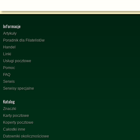
Informacje
Artykuły
Poradnik dla Filatelistów
Handel
Linki
Usługi pocztowe
Pomoc
FAQ
Serwis
Serwisy specjalne
Katalog
Znaczki
Karty pocztowe
Koperty pocztowe
Całostki inne
Datowniki okolicznościowe