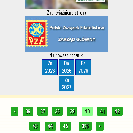
Zaprzyjaźnione strony
Najnowsze roczniki
Zn
Do
Ps
2026
2026
2026
Zn
2027
<
36
37
38
39
40
41
42
43
44
45
325
>
...