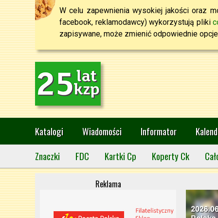
W celu zapewnienia wysokiej jakości oraz mo
facebook, reklamodawcy) wykorzystują pliki
c
zapisywane, może zmienić odpowiednie opcje 
Katalogi
Wiadomości
Informator
Kalend
Znaczki
FDC
Kartki Cp
Koperty Ck
Cał
Reklama