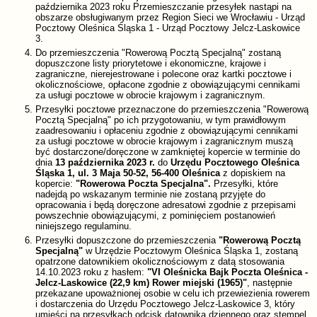
października 2023 roku Przemieszczanie przesyłek nastąpi na
obszarze obsługiwanym przez Region Sieci we Wrocławiu - Urząd
Pocztowy Oleśnica Śląska 1 - Urząd Pocztowy Jelcz-Laskowice
3.
Do przemieszczenia "Rowerową Pocztą Specjalną" zostaną
dopuszczone listy priorytetowe i ekonomiczne, krajowe i
zagraniczne, nierejestrowane i polecone oraz kartki pocztowe i
okolicznościowe, opłacone zgodnie z obowiązującymi cennikami
za usługi pocztowe w obrocie krajowym i zagranicznym.
Przesyłki pocztowe przeznaczone do przemieszczenia "Rowerową
Pocztą Specjalną" po ich przygotowaniu, w tym prawidłowym
zaadresowaniu i opłaceniu zgodnie z obowiązującymi cennikami
za usługi pocztowe w obrocie krajowym i zagranicznym muszą
być dostarczone/doręczone w zamkniętej kopercie w terminie do
dnia
13 października 2023 r.
do
Urzędu Pocztowego Oleśnica
Śląska 1, ul. 3 Maja 50-52, 56-400 Oleśnica
z dopiskiem na
kopercie:
"Rowerowa Poczta Specjalna".
Przesyłki, które
nadejdą po wskazanym terminie nie zostaną przyjęte do
opracowania i będą doręczone adresatowi zgodnie z przepisami
powszechnie obowiązującymi, z pominięciem postanowień
niniejszego regulaminu.
Przesyłki dopuszczone do przemieszczenia
"Rowerową Pocztą
Specjalną"
w Urzędzie Pocztowym Oleśnica Śląska 1, zostaną
opatrzone datownikiem okolicznościowym z datą stosowania
14.10.2023 roku z hasłem:
"VI Oleśnicka Bajk Poczta Oleśnica -
Jelcz-Laskowice (22,9 km) Rower miejski (1965)"
, następnie
przekazane upoważnionej osobie w celu ich przewiezienia rowerem
i dostarczenia do Urzędu Pocztowego Jelcz-Laskowice 3, który
umieści na przesyłkach odcisk datownika dziennego oraz stempel