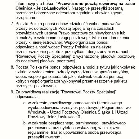
informacyjny o treści:
"Przewieziono pocztą rowerową na trasie
Oleśnica - Jelcz-Laskowice".
Następnie przesyłki zostaną
przesłane i doręczone adresatom zgodnie z obowiązującymi
przepisami.
Poczta Polska ponosi odpowiedzialność wobec nadawców
przesyłek doręczonych Pocztą Specjalną na zasadach
przewidzianych ustawą Prawo pocztowe za niewykonanie lub
nienależyte wykonanie usługi pocztowej z tytułu nie doręczenia
przesyłki nierejestrowanej. Współorganizator ponosi
odpowiedzialność wobec Poczty Polskiej za należyte
przemieszczenie pakietu z przesyłkami doręczanymi w ramach
"Rowerowej Poczty Specjalnej" z wyznaczonej placówki pocztowej
do docelowej placówki pocztowej.
Poczta Polska nie ponosi odpowiedzialności z tytułu jakichkolwiek
szkód, z wyłączeniem szkody wyrządzonej w sposób umyślny,
wobec współorganizatora lub jakichkolwiek osób za pomocą
których współorganizator wykonywał przemieszczenie pakietu
przesyłek pocztowych.
Za prawidłową realizację "Rowerowej Poczty Specjalnej"
odpowiadają:
w zakresie prawidłowego opracowania i terminowego
wyekspediowania przesyłek pocztowych Region Sieci we
Wrocławiu - Urząd Pocztowy Oleśnica Śląska 1 i Urząd
Pocztowy Jelcz-Laskowice 3.
w zakresie bezpiecznego, terminowego i prawidłowego
przeniesienia przesyłek na wskazanej, w niniejszym
regulaminie, trasie: upoważniona osoba przewożąca
przesyłki rowerem,