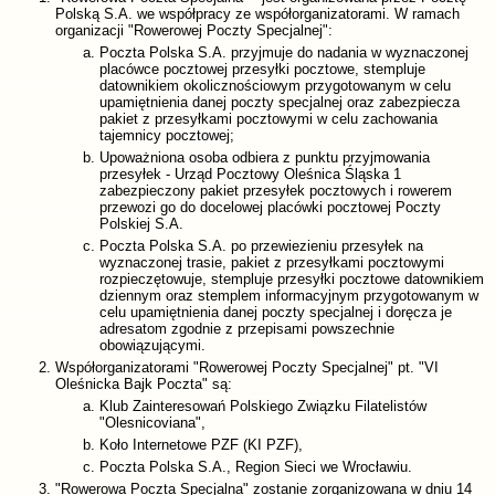
Polską S.A. we współpracy ze współorganizatorami. W ramach
organizacji "Rowerowej Poczty Specjalnej":
Poczta Polska S.A. przyjmuje do nadania w wyznaczonej
placówce pocztowej przesyłki pocztowe, stempluje
datownikiem okolicznościowym przygotowanym w celu
upamiętnienia danej poczty specjalnej oraz zabezpiecza
pakiet z przesyłkami pocztowymi w celu zachowania
tajemnicy pocztowej;
Upoważniona osoba odbiera z punktu przyjmowania
przesyłek - Urząd Pocztowy Oleśnica Śląska 1
zabezpieczony pakiet przesyłek pocztowych i rowerem
przewozi go do docelowej placówki pocztowej Poczty
Polskiej S.A.
Poczta Polska S.A. po przewiezieniu przesyłek na
wyznaczonej trasie, pakiet z przesyłkami pocztowymi
rozpieczętowuje, stempluje przesyłki pocztowe datownikiem
dziennym oraz stemplem informacyjnym przygotowanym w
celu upamiętnienia danej poczty specjalnej i doręcza je
adresatom zgodnie z przepisami powszechnie
obowiązującymi.
Współorganizatorami "Rowerowej Poczty Specjalnej" pt. "VI
Oleśnicka Bajk Poczta" są:
Klub Zainteresowań Polskiego Związku Filatelistów
"Olesnicoviana",
Koło Internetowe PZF (KI PZF),
Poczta Polska S.A., Region Sieci we Wrocławiu.
"Rowerowa Poczta Specjalna" zostanie zorganizowana w dniu 14