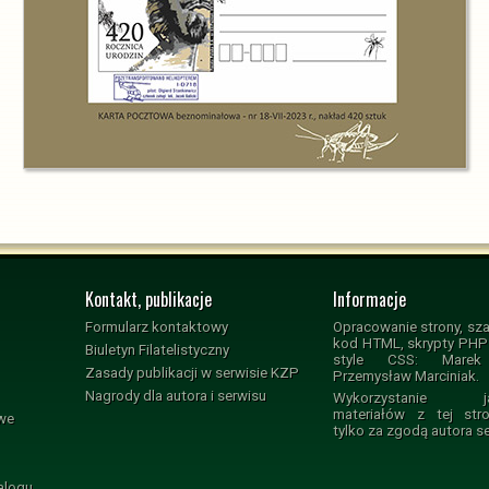
Kontakt, publikacje
Informacje
Formularz kontaktowy
Opracowanie strony, sza
kod HTML, skrypty PHP i
Biuletyn Filatelistyczny
style CSS: Marek 
Zasady publikacji w serwisie KZP
Przemysław Marciniak.
Nagrody dla autora i serwisu
Wykorzystanie jak
materiałów z tej str
owe
tylko za zgodą autora s
alogu