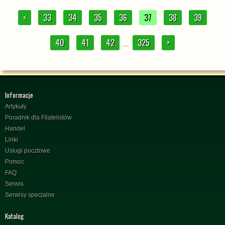
<
33
34
35
36
37
38
39
40
41
42
325
>
...
Informacje
Artykuły
Poradnik dla Filatelistów
Handel
Linki
Usługi pocztowe
Pomoc
FAQ
Serwis
Serwisy specjalne
Katalog