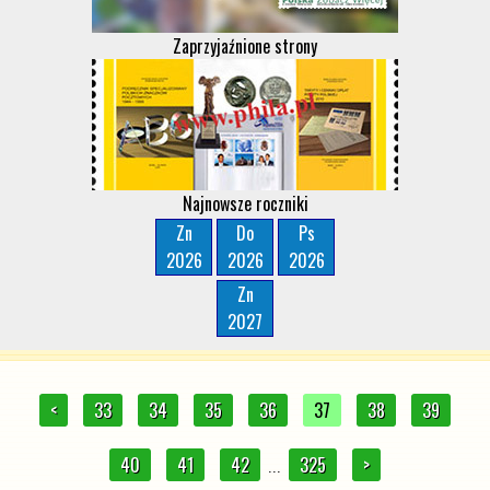
Zaprzyjaźnione strony
Najnowsze roczniki
Zn
Do
Ps
2026
2026
2026
Zn
2027
<
33
34
35
36
37
38
39
40
41
42
325
>
...