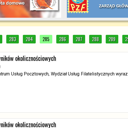
283
284
285
286
287
288
289
2
wników okolicznościowych
)
ntrum Usług Pocztowych, Wydział Usług Filatelistycznych wyra
:
wników okolicznościowych