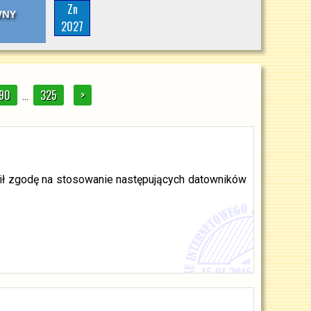
Zn
2027
90
325
>
...
ził zgodę na stosowanie następujących datowników