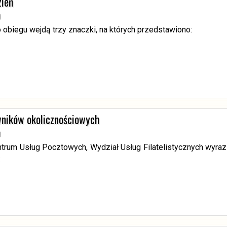
zień
)
o obiegu wejdą trzy znaczki, na których przedstawiono:
wników okolicznościowych
)
ntrum Usług Pocztowych, Wydział Usług Filatelistycznych wyra
: