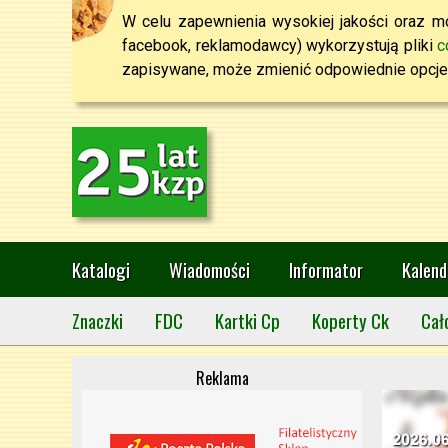
W celu zapewnienia wysokiej jakości oraz mo
facebook, reklamodawcy) wykorzystują pliki
c
zapisywane, może zmienić odpowiednie opcje 
Katalogi
Wiadomości
Informator
Kalend
Znaczki
FDC
Kartki Cp
Koperty Ck
Cał
Reklama