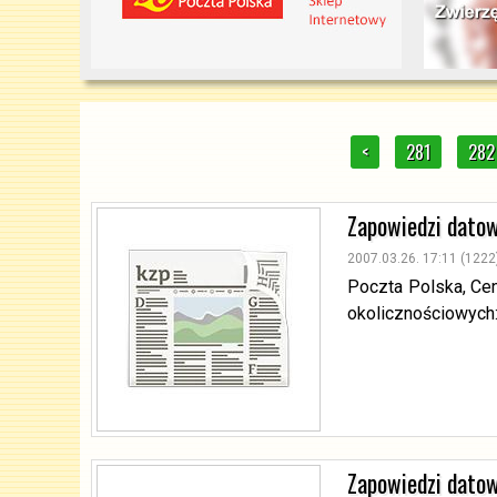
<
281
282
Zapowiedzi dato
2007.03.26. 17:11 (1222
Poczta Polska, Ce
okolicznościowych
Zapowiedzi dato