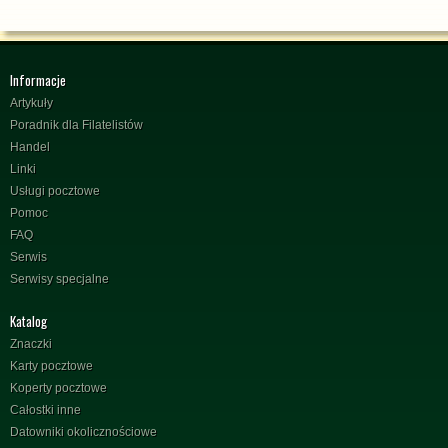
Informacje
Artykuły
Poradnik dla Filatelistów
Handel
Linki
Usługi pocztowe
Pomoc
FAQ
Serwis
Serwisy specjalne
Katalog
Znaczki
Karty pocztowe
Koperty pocztowe
Całostki inne
Datowniki okolicznościowe