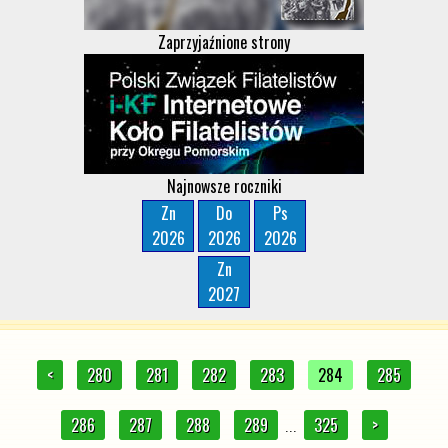
Zaprzyjaźnione strony
Najnowsze roczniki
Zn
Do
Ps
2026
2026
2026
Zn
2027
<
280
281
282
283
284
285
286
287
288
289
325
>
...