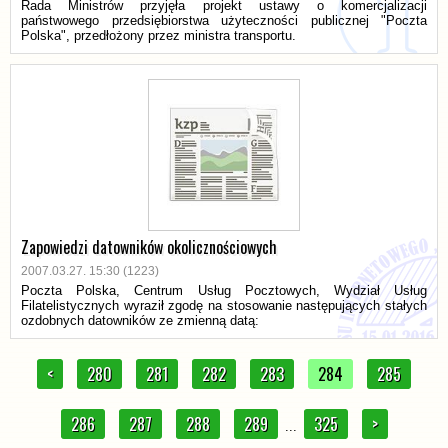
Rada Ministrów przyjęła projekt ustawy o komercjalizacji
państwowego przedsiębiorstwa użyteczności publicznej "Poczta
Polska", przedłożony przez ministra transportu.
Zapowiedzi datowników okolicznościowych
2007.03.27. 15:30 (1223)
Poczta Polska, Centrum Usług Pocztowych, Wydział Usług
Filatelistycznych wyraził zgodę na stosowanie następujących stałych
ozdobnych datowników ze zmienną datą:
<
280
281
282
283
284
285
286
287
288
289
325
>
...