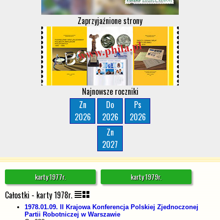
Zaprzyjaźnione strony
Najnowsze roczniki
Zn
Do
Ps
2026
2026
2026
Zn
2027
karty 1977r.
karty 1979r.
Całostki - karty 1978r.
1978.01.09. II Krajowa Konferencja Polskiej Zjednoczonej
Partii Robotniczej w Warszawie