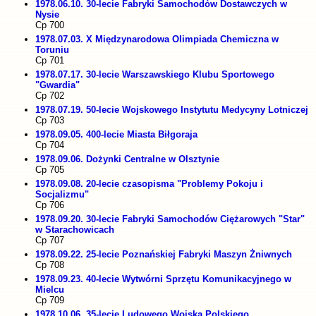
1978.06.10. 30-lecie Fabryki Samochodów Dostawczych w
Nysie
Cp 700
1978.07.03. X Międzynarodowa Olimpiada Chemiczna w
Toruniu
Cp 701
1978.07.17. 30-lecie Warszawskiego Klubu Sportowego
"Gwardia"
Cp 702
1978.07.19. 50-lecie Wojskowego Instytutu Medycyny Lotniczej
Cp 703
1978.09.05. 400-lecie Miasta Biłgoraja
Cp 704
1978.09.06. Dożynki Centralne w Olsztynie
Cp 705
1978.09.08. 20-lecie czasopisma "Problemy Pokoju i
Socjalizmu"
Cp 706
1978.09.20. 30-lecie Fabryki Samochodów Ciężarowych "Star"
w Starachowicach
Cp 707
1978.09.22. 25-lecie Poznańskiej Fabryki Maszyn Żniwnych
Cp 708
1978.09.23. 40-lecie Wytwórni Sprzętu Komunikacyjnego w
Mielcu
Cp 709
1978.10.06. 35-lecie Ludowego Wojska Polskiego