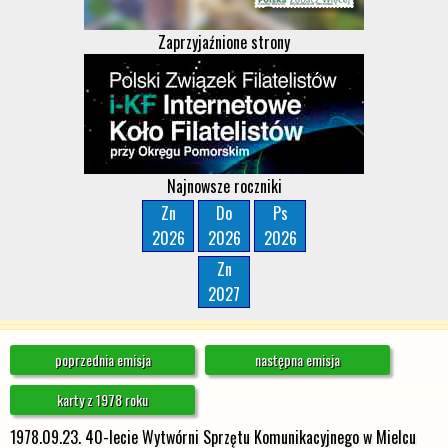
Zaprzyjaźnione strony
Najnowsze roczniki
Zn
Do
Ps
2026
2026
2026
Zn
2027
poprzednia emisja
następna emisja
karty z 1978 roku
1978.09.23. 40-lecie Wytwórni Sprzętu Komunikacyjnego w Mielcu