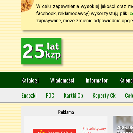
W celu zapewnienia wysokiej jakości oraz mo
facebook, reklamodawcy) wykorzystują pliki
c
zapisywane, może zmienić odpowiednie opcje 
Katalogi
Wiadomości
Informator
Kalend
Znaczki
FDC
Kartki Cp
Koperty Ck
Cał
Reklama