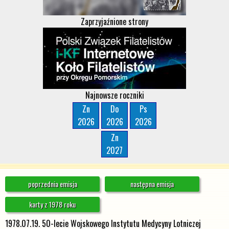
Zaprzyjaźnione strony
Najnowsze roczniki
Zn
Do
Ps
2026
2026
2026
Zn
2027
poprzednia emisja
następna emisja
karty z 1978 roku
1978.07.19. 50-lecie Wojskowego Instytutu Medycyny Lotniczej