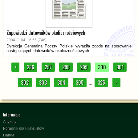
Zapowiedzi datowników okolicznościowych
2004.11.04. 16:55 (746)
Dyrekcja Generalna Poczty Polskiej wyraziła zgodę na stosowanie
następujących datowników okolicznościowych:
<
296
297
298
299
300
301
302
303
304
305
325
>
...
Informacje
Artykuły
Poradnik dla Filatelistów
Handel