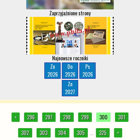
Zaprzyjaźnione strony
Najnowsze roczniki
Zn
Do
Ps
2026
2026
2026
Zn
2027
<
296
297
298
299
300
301
302
303
304
305
325
>
...