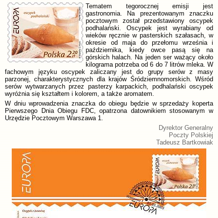
Tematem tegorocznej emisji jest
gastronomia. Na prezentowanym znaczku
pocztowym został przedstawiony oscypek
podhalański. Oscypek jest wyrabiany od
wieków ręcznie w pasterskich szałasach, w
okresie od maja do przełomu września i
października, kiedy owce pasą się na
górskich halach. Na jeden ser ważący około
kilograma potrzeba od 6 do 7 litrów mleka. W
fachowym języku oscypek zaliczany jest do grupy serów z masy
parzonej, charakterystycznych dla krajów Śródziemnomorskich. Wśród
serów wytwarzanych przez pasterzy karpackich, podhalański oscypek
wyróżnia się kształtem i kolorem, a także aromatem.
W dniu wprowadzenia znaczka do obiegu będzie w sprzedaży koperta
Pierwszego Dnia Obiegu FDC, opatrzona datownikiem stosowanym w
Urzędzie Pocztowym Warszawa 1.
Dyrektor Generalny
Poczty Polskiej
Tadeusz Bartkowiak