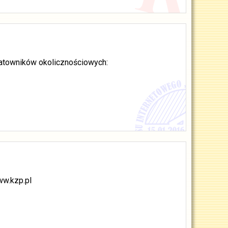
datowników okolicznościowych:
ww.kzp.pl