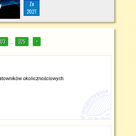
Zn
2027
303
325
>
...
datowników okolicznościowych: