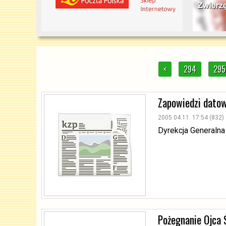
<
294
295
Zapowiedzi dato
2005.04.11. 17:54 (832)
Dyrekcja Generalna
Pożegnanie Ojca