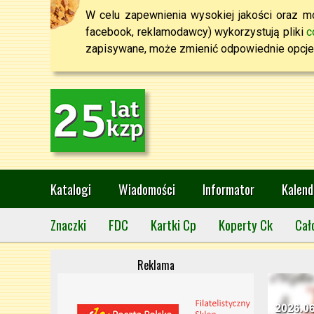
W celu zapewnienia wysokiej jakości oraz mo
facebook, reklamodawcy) wykorzystują pliki
c
zapisywane, może zmienić odpowiednie opcje 
Katalogi
Wiadomości
Informator
Kalend
Znaczki
FDC
Kartki Cp
Koperty Ck
Cał
Reklama