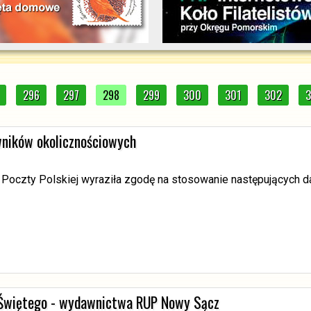
296
297
298
299
300
301
302
wników okolicznościowych
 Poczty Polskiej wyraziła zgodę na stosowanie następujących 
 Świętego - wydawnictwa RUP Nowy Sącz