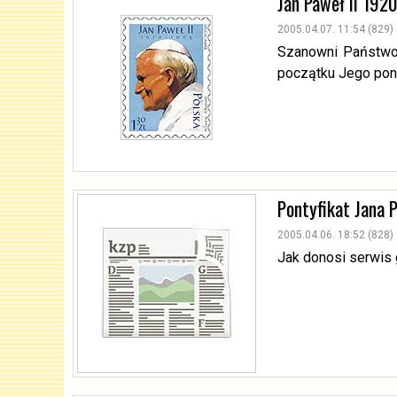
Jan Paweł II 192
2005.04.07. 11:54 (829)
Szanowni Państwo,
początku Jego pont
Pontyfikat Jana 
2005.04.06. 18:52 (828)
Jak donosi serwis g