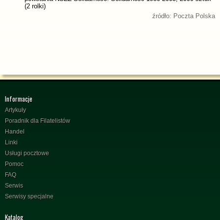
(2 rolki)
źródło: Poczta Polska
Informacje
Artykuły
Poradnik dla Filatelistów
Handel
Linki
Usługi pocztowe
Pomoc
FAQ
Serwis
Serwisy specjalne
Katalog