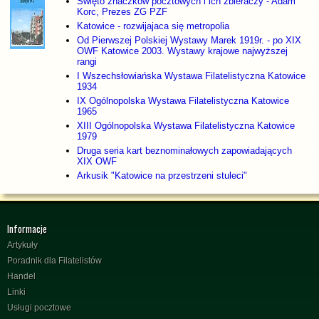
Święto znaczków pocztowych i ich zbieraczy - Adam
Korc, Prezes ZG PZF
Katowice - rozwijajaca się metropolia
Od Pierwszej Polskiej Wystawy Marek 1919r. - po XIX
OWF Katowice 2003. Wystawy krajowe najwyższej
rangi
I Wszechsłowiańska Wystawa Filatelistyczna Katowice
1934
IX Ogólnopolska Wystawa Filatelistyczna Katowice
1965
XIII Ogólnopolska Wystawa Filatelistyczna Katowice
1979
Druga seria kart beznominałowych zapowiadających
XIX OWF
Arkusik "Katowice na przestrzeni stuleci"
Informacje
Artykuły
Poradnik dla Filatelistów
Handel
Linki
Usługi pocztowe