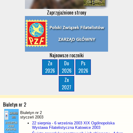
Zaprzyjaźnione strony
Najnowsze roczniki
Zn
Do
Ps
2026
2026
2026
Zn
2027
Biuletyn nr 2
Biuletyn nr 2
styczeń 2003
22 sierpnia - 6 września 2003 XIX Ogólnopolska
Wystawa Filatelistyczna Katowice 2003