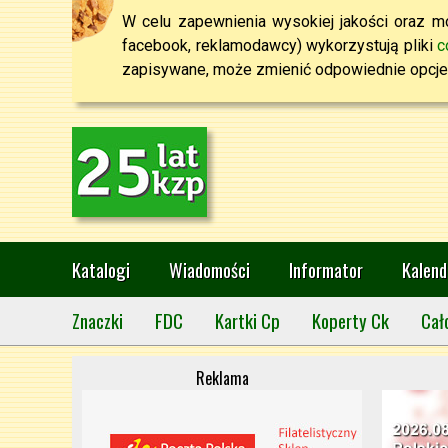
W celu zapewnienia wysokiej jakości oraz mo
facebook, reklamodawcy) wykorzystują pliki
c
zapisywane, może zmienić odpowiednie opcje 
Katalogi
Wiadomości
Informator
Kalend
Znaczki
FDC
Kartki Cp
Koperty Ck
Cał
Reklama