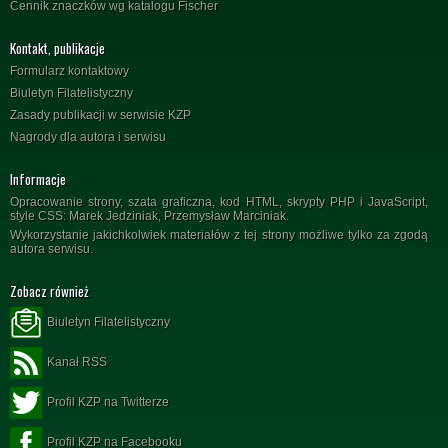
Cennik znaczków wg katalogu Fischer
Kontakt, publikacje
Formularz kontaktowy
Biuletyn Filatelistyczny
Zasady publikacji w serwisie KZP
Nagrody dla autora i serwisu
Informacje
Opracowanie strony, szata graficzna, kod HTML, skrypty PHP i JavaScript,
style CSS: Marek Jedziniak, Przemysław Marciniak.
Wykorzystanie jakichkolwiek materiałów z tej strony możliwe tylko za zgodą
autora serwisu.
Zobacz również
Biuletyn Filatelistyczny
Kanał RSS
Profil KZP na Twitterze
Profil KZP na Facebooku