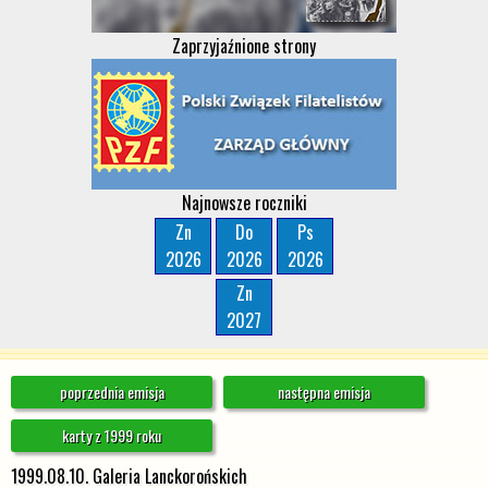
Zaprzyjaźnione strony
Najnowsze roczniki
Zn
Do
Ps
2026
2026
2026
Zn
2027
poprzednia emisja
następna emisja
karty z 1999 roku
1999.08.10. Galeria Lanckorońskich