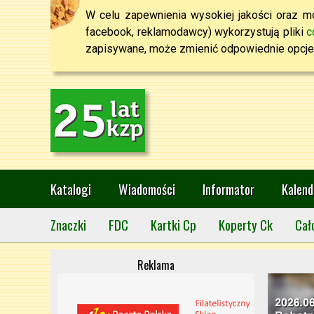
W celu zapewnienia wysokiej jakości oraz mo
facebook, reklamodawcy) wykorzystują pliki
c
zapisywane, może zmienić odpowiednie opcje 
Katalogi
Wiadomości
Informator
Kalend
Znaczki
FDC
Kartki Cp
Koperty Ck
Cał
Reklama