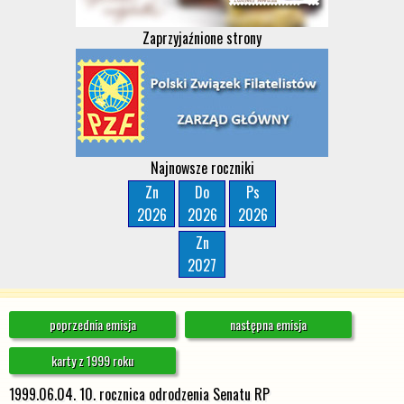
Zaprzyjaźnione strony
Najnowsze roczniki
Zn
Do
Ps
2026
2026
2026
Zn
2027
poprzednia emisja
następna emisja
karty z 1999 roku
1999.06.04. 10. rocznica odrodzenia Senatu RP