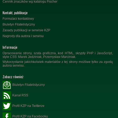
Cennik znaczków wg katalogu Fischer
Kontakt, publikacje
Formularz kontaktowy
Biuletyn Filatelistyczny
Zasady publikacji w serwisie KZP
Nagrody dla autora i serwisu
Informacje
Opracowanie strony, szata graficzna, kod HTML, skrypty PHP i JavaScript,
style CSS: Marek Jedziniak, Przemysław Marciniak.
Wykorzystanie jakichkolwiek materiałów z tej strony możliwe tylko za zgodą
autora serwisu.
Zobacz również
Biuletyn Filatelistyczny
Kanał RSS
Profil KZP na Twitterze
Profil KZP na Facebooku