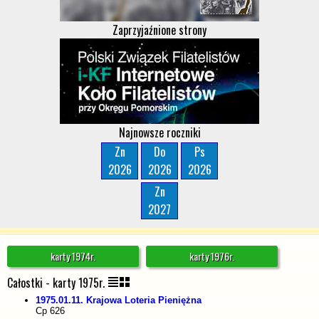
Zaprzyjaźnione strony
Najnowsze roczniki
Zn
Do
Ps
2026
2026
2026
Zn
2027
karty 1974r.
karty 1976r.
Całostki - karty 1975r.
1975.01.11. Krajowa Loteria Pieniężna
Cp 626