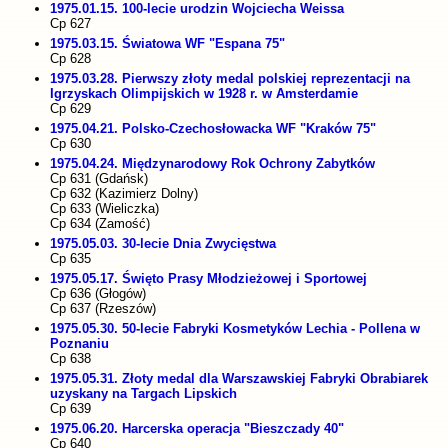
1975.01.15. 100-lecie urodzin Wojciecha Weissa
Cp 627
1975.03.15. Światowa WF "Espana 75"
Cp 628
1975.03.28. Pierwszy złoty medal polskiej reprezentacji na
Igrzyskach Olimpijskich w 1928 r. w Amsterdamie
Cp 629
1975.04.21. Polsko-Czechosłowacka WF "Kraków 75"
Cp 630
1975.04.24. Międzynarodowy Rok Ochrony Zabytków
Cp 631 (Gdańsk)
Cp 632 (Kazimierz Dolny)
Cp 633 (Wieliczka)
Cp 634 (Zamość)
1975.05.03. 30-lecie Dnia Zwycięstwa
Cp 635
1975.05.17. Święto Prasy Młodzieżowej i Sportowej
Cp 636 (Głogów)
Cp 637 (Rzeszów)
1975.05.30. 50-lecie Fabryki Kosmetyków Lechia - Pollena w
Poznaniu
Cp 638
1975.05.31. Złoty medal dla Warszawskiej Fabryki Obrabiarek
uzyskany na Targach Lipskich
Cp 639
1975.06.20. Harcerska operacja "Bieszczady 40"
Cp 640