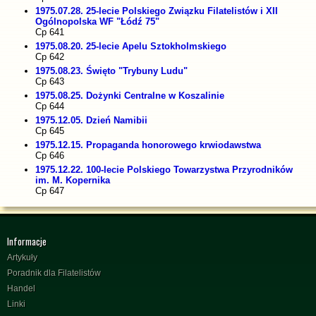
1975.07.28. 25-lecie Polskiego Związku Filatelistów i XII
Ogólnopolska WF "Łódź 75"
Cp 641
1975.08.20. 25-lecie Apelu Sztokholmskiego
Cp 642
1975.08.23. Święto "Trybuny Ludu"
Cp 643
1975.08.25. Dożynki Centralne w Koszalinie
Cp 644
1975.12.05. Dzień Namibii
Cp 645
1975.12.15. Propaganda honorowego krwiodawstwa
Cp 646
1975.12.22. 100-lecie Polskiego Towarzystwa Przyrodników
im. M. Kopernika
Cp 647
Informacje
Artykuły
Poradnik dla Filatelistów
Handel
Linki