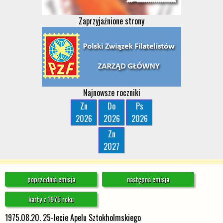
Zaprzyjaźnione strony
Najnowsze roczniki
Zn
Do
Ps
2026
2026
2026
Zn
2027
poprzednia emisja
następna emisja
karty z 1975 roku
1975.08.20. 25-lecie Apelu Sztokholmskiego