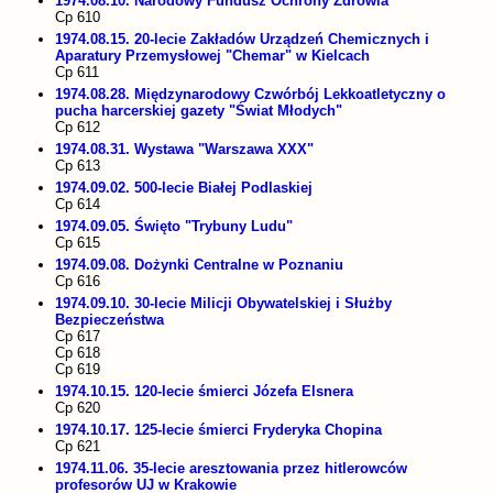
1974.08.10. Narodowy Fundusz Ochrony Zdrowia
Cp 610
1974.08.15. 20-lecie Zakładów Urządzeń Chemicznych i
Aparatury Przemysłowej "Chemar" w Kielcach
Cp 611
1974.08.28. Międzynarodowy Czwórbój Lekkoatletyczny o
pucha harcerskiej gazety "Świat Młodych"
Cp 612
1974.08.31. Wystawa "Warszawa XXX"
Cp 613
1974.09.02. 500-lecie Białej Podlaskiej
Cp 614
1974.09.05. Święto "Trybuny Ludu"
Cp 615
1974.09.08. Dożynki Centralne w Poznaniu
Cp 616
1974.09.10. 30-lecie Milicji Obywatelskiej i Służby
Bezpieczeństwa
Cp 617
Cp 618
Cp 619
1974.10.15. 120-lecie śmierci Józefa Elsnera
Cp 620
1974.10.17. 125-lecie śmierci Fryderyka Chopina
Cp 621
1974.11.06. 35-lecie aresztowania przez hitlerowców
profesorów UJ w Krakowie