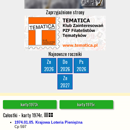
Zaprzyjaźnione strony
Najnowsze roczniki
Zn
Do
Ps
2026
2026
2026
Zn
2027
karty 1973r.
karty 1975r.
Całostki - karty 1974r.
1974.01.05. Krajowa Loteria Pieniężna
Cp 597