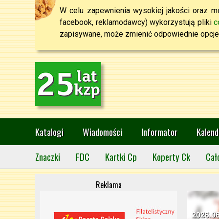
W celu zapewnienia wysokiej jakości oraz mo
facebook, reklamodawcy) wykorzystują pliki
c
zapisywane, może zmienić odpowiednie opcje 
Katalogi
Wiadomości
Informator
Kalend
Znaczki
FDC
Kartki Cp
Koperty Ck
Cał
Reklama