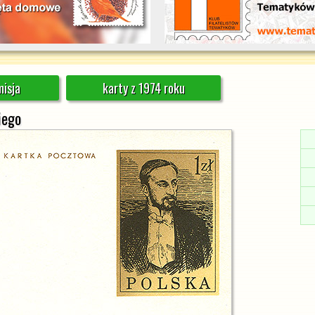
isja
karty z 1974 roku
iego