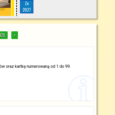
Zn
2027
325
>
ków oraz kartkę numerowaną od 1 do 99.