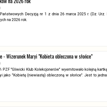
zków na 2026 rok
)
aństwowych Decyzją nr 1 z dnia 26 marca 2025 r. (Dz. Urz. Mi
ch na 2026 rok.
e - Wizerunek Maryi "Kobieta obleczona w słońce"
)
 PZF "Gliwicki Klub Kolekcjonerów" wyemitowało kolejną kartkę
i jako "Kobietę (niewiastę) obleczoną w słońce". Jest to jed
.