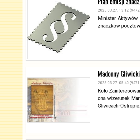
Plan emisji znac
2025.03.27. 13:12 (9472
Minister Aktywów P
znaczków pocztowy
Madonny Gliwicki
2025.03.27. 05:40 (9471
Koło Zainteresowań
ona wizerunek Mary
Gliwicach-Ostropie