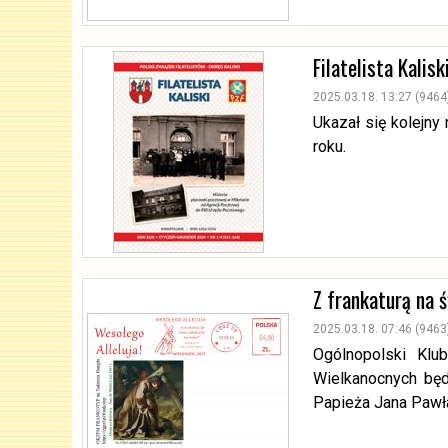
Filatelista Kalis
2025.03.18. 13:27 (9464
Ukazał się kolejny
roku.
Z frankaturą na 
2025.03.18. 07:46 (9463
Ogólnopolski Klu
Wielkanocnych będ
Papieża Jana Pawł