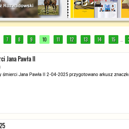
7
8
9
10
11
12
13
14
15
...
ci Jana Pawła II
)
cy śmierci Jana Pawła II 2-04-2025 przygotowano arkusz znacz
025