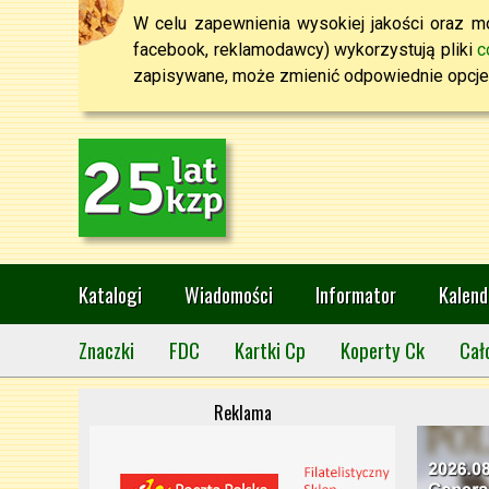
W celu zapewnienia wysokiej jakości oraz mo
facebook, reklamodawcy) wykorzystują pliki
c
zapisywane, może zmienić odpowiednie opcje 
Katalogi
Wiadomości
Informator
Kalend
Znaczki
FDC
Kartki Cp
Koperty Ck
Cał
Reklama