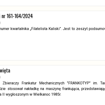
ki nr 161-164/2024
)
 numer kwartalnika „Filatelista Kaliski”. Jest to zeszyt podsu
święta
)
b Zbieraczy Frankatur Mechanicznych "FRANKOTYP" im. T
zie stosował nakładkę na maszynę frankująca, przedstawiają
a II wygłoszonym w Wielkanoc 1985r.