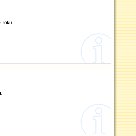
 roku.
.