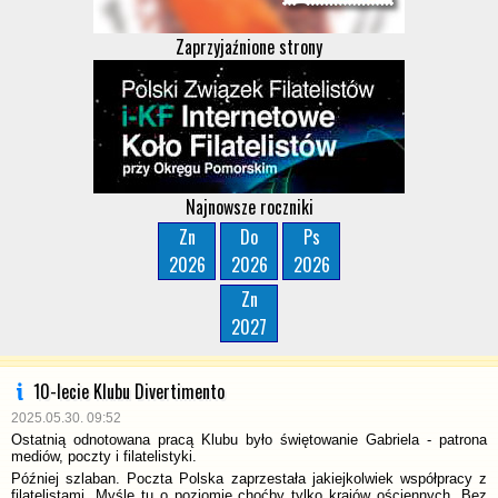
Zaprzyjaźnione strony
Najnowsze roczniki
Zn
Do
Ps
2026
2026
2026
Zn
2027
10-lecie Klubu Divertimento
2025.05.30. 09:52
Ostatnią odnotowana pracą Klubu było świętowanie Gabriela - patrona
mediów, poczty i filatelistyki.
Później szlaban. Poczta Polska zaprzestała jakiejkolwiek współpracy z
filatelistami. Myślę tu o poziomie choćby tylko krajów ościennych. Bez