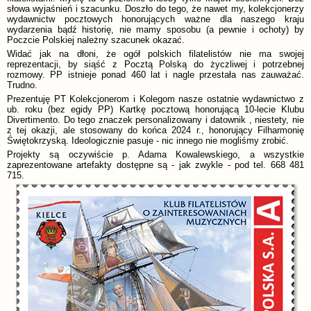
słowa wyjaśnień i szacunku. Doszło do tego, że nawet my, kolekcjonerzy
wydawnictw pocztowych honorujących ważne dla naszego kraju
wydarzenia bądź historię, nie mamy sposobu (a pewnie i ochoty) by
Poczcie Polskiej należny szacunek okazać.
Widać jak na dłoni, że ogół polskich filatelistów nie ma swojej
reprezentacji, by siąść z Pocztą Polską do życzliwej i potrzebnej
rozmowy. PP istnieje ponad 460 lat i nagle przestała nas zauważać.
Trudno.
Prezentuję PT Kolekcjonerom i Kolegom nasze ostatnie wydawnictwo z
ub. roku (bez egidy PP) Kartkę pocztową honorującą 10-lecie Klubu
Divertimento. Do tego znaczek personalizowany i datownik , niestety, nie
z tej okazji, ale stosowany do końca 2024 r., honorujący Filharmonię
Świętokrzyską. Ideologicznie pasuje - nic innego nie mogliśmy zrobić.
Projekty są oczywiście p. Adama Kowalewskiego, a wszystkie
zaprezentowane artefakty dostępne są - jak zwykle - pod tel. 668 481
715.