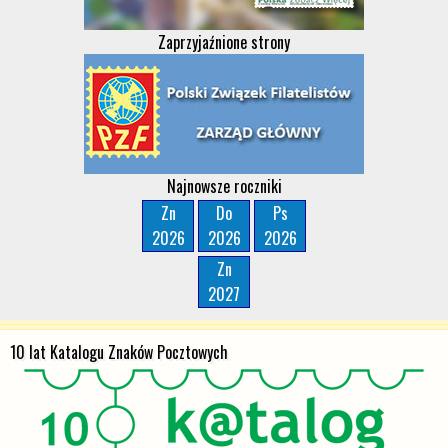
Zaprzyjaźnione strony
Najnowsze roczniki
Zn
Do
Ps
2026
2026
2026
Zn
2027
10 lat Katalogu Znaków Pocztowych