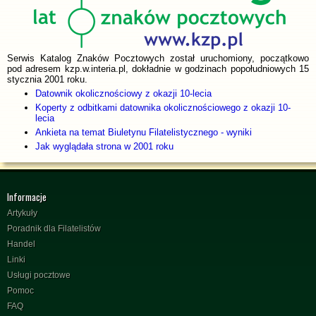
Serwis Katalog Znaków Pocztowych został uruchomiony, początkowo
pod adresem kzp.w.interia.pl, dokładnie w godzinach popołudniowych 15
stycznia 2001 roku.
Datownik okolicznościowy z okazji 10-lecia
Koperty z odbitkami datownika okolicznościowego z okazji 10-
lecia
Ankieta na temat Biuletynu Filatelistycznego - wyniki
Jak wyglądała strona w 2001 roku
Informacje
Artykuły
Poradnik dla Filatelistów
Handel
Linki
Usługi pocztowe
Pomoc
FAQ