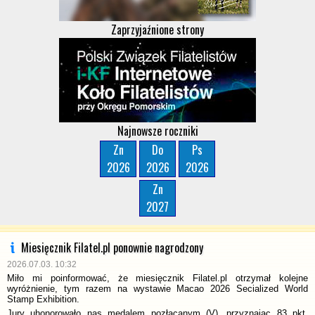
Zaprzyjaźnione strony
Najnowsze roczniki
Zn
Do
Ps
2026
2026
2026
Zn
2027
Miesięcznik Filatel.pl ponownie nagrodzony
2026.07.03. 10:32
Miło mi poinformować, że miesięcznik Filatel.pl otrzymał kolejne
wyróżnienie, tym razem na wystawie Macao 2026 Secialized World
Stamp Exhibition.
Jury uhonorowało nas medalem pozłacanym (V), przyznając 83 pkt.