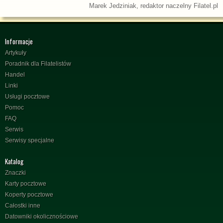
Marek Jedziniak, redaktor naczelny Filatel.pl
Informacje
Artykuły
Poradnik dla Filatelistów
Handel
Linki
Usługi pocztowe
Pomoc
FAQ
Serwis
Serwisy specjalne
Katalog
Znaczki
Karty pocztowe
Koperty pocztowe
Całostki inne
Datowniki okolicznościowe