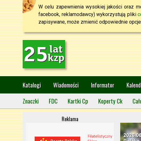
W celu zapewnienia wysokiej jakości oraz mo
facebook, reklamodawcy) wykorzystują pliki
c
zapisywane, może zmienić odpowiednie opcje 
Katalogi
Wiadomości
Informator
Kalend
Znaczki
FDC
Kartki Cp
Koperty Ck
Cał
Reklama