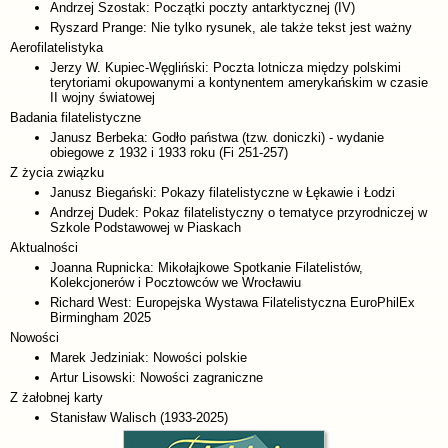
Andrzej Szostak: Początki poczty antarktycznej (IV)
Ryszard Prange: Nie tylko rysunek, ale także tekst jest ważny
Aerofilatelistyka
Jerzy W. Kupiec-Węgliński: Poczta lotnicza między polskimi
terytoriami okupowanymi a kontynentem amerykańskim w czasie
II wojny światowej
Badania filatelistyczne
Janusz Berbeka: Godło państwa (tzw. doniczki) - wydanie
obiegowe z 1932 i 1933 roku (Fi 251-257)
Z życia związku
Janusz Biegański: Pokazy filatelistyczne w Łękawie i Łodzi
Andrzej Dudek: Pokaz filatelistyczny o tematyce przyrodniczej w
Szkole Podstawowej w Piaskach
Aktualności
Joanna Rupnicka: Mikołajkowe Spotkanie Filatelistów,
Kolekcjonerów i Pocztowców we Wrocławiu
Richard West: Europejska Wystawa Filatelistyczna EuroPhilEx
Birmingham 2025
Nowości
Marek Jedziniak: Nowości polskie
Artur Lisowski: Nowości zagraniczne
Z żałobnej karty
Stanisław Walisch (1933-2025)