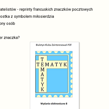
latelistów - reprinty francuskich znaczków pocztowych
łostka z symbolem miłosierdzia
iony osób
er znaczka?