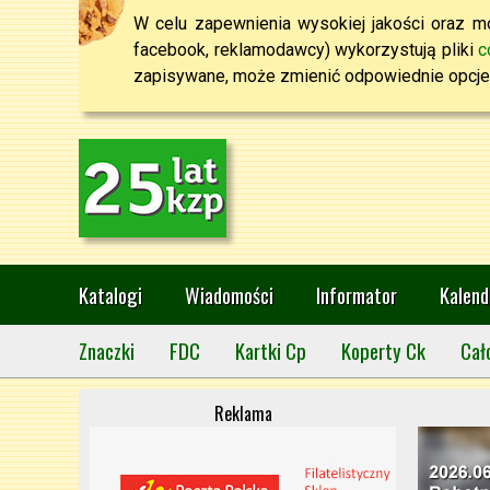
W celu zapewnienia wysokiej jakości oraz mo
facebook, reklamodawcy) wykorzystują pliki
c
zapisywane, może zmienić odpowiednie opcje 
Katalogi
Wiadomości
Informator
Kalend
Znaczki
FDC
Kartki Cp
Koperty Ck
Cał
Reklama