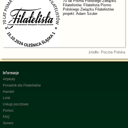
70 lat Pisma Polskiego Związku
Filatelistów. Filatelista Pismo
Polskiego Związku Filatelistów
projekt: Adam Szuler
źródło: Poczta Polska
Informacje
Artykuły
Poradnik dla Filatelistów
Handel
Linki
Usługi pocztowe
Pomoc
FAQ
Serwis